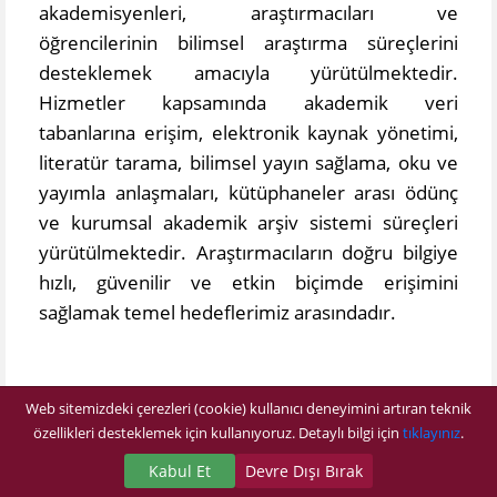
akademisyenleri, araştırmacıları ve
öğrencilerinin bilimsel araştırma süreçlerini
desteklemek amacıyla yürütülmektedir.
Hizmetler kapsamında akademik veri
tabanlarına erişim, elektronik kaynak yönetimi,
literatür tarama, bilimsel yayın sağlama, oku ve
yayımla anlaşmaları, kütüphaneler arası ödünç
ve kurumsal akademik arşiv sistemi süreçleri
yürütülmektedir. Araştırmacıların doğru bilgiye
hızlı, güvenilir ve etkin biçimde erişimini
sağlamak temel hedeflerimiz arasındadır.
Elektronik Kaynak Yönetimi
Web sitemizdeki çerezleri (cookie) kullanıcı deneyimini artıran teknik
özellikleri desteklemek için kullanıyoruz. Detaylı bilgi için
tıklayınız
.
Elektronik Kaynak Yönetimi hizmeti,
Kabul Et
Devre Dışı Bırak
üniversitemizin eğitim, öğretim, araştırma ve