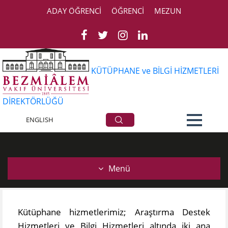
ADAY ÖĞRENCİ
ÖĞRENCİ
MEZUN
KÜTÜPHANE ve BİLGİ HİZMETLERİ
DİREKTÖRLÜĞÜ
Hizmetler
ENGLISH
Menü
​Kütüphane hizmetlerimiz; Araştırma Destek
Hizmetleri ve Bilgi Hizmetleri altında iki ana