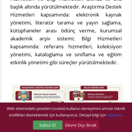
başlık altında yürütülmektedir. Araştırma Destek
Hizmetleri kapsamında: elektronik kaynak
yönetimi, literatür tarama ve yayın sağlama,
kütüphaneler arası ödünç verme, kurumsal
akademik arşiv sistemi; Bilgi Hizmetleri
kapsamında: referans hizmetleri, koleksiyon
yönetimi, kataloglama ve sınıflama ve eğitim
etkinlik yönetimi gibi süreçler yürütülmektedir.
Web sitemizdeki çerezleri (cookie) kullanıcı deneyimini artıran teknik
özellikleri desteklemek için kullanıyoruz. Detaylı bilgi için
tıklayınız
.
Kabul Et
Devre Dışı Bırak