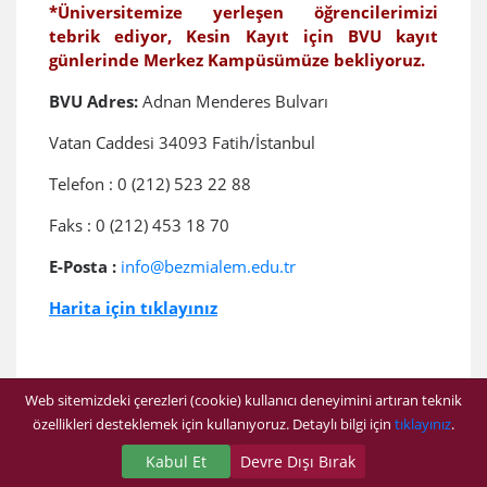
*Üniversitemize yerleşen öğrencilerimizi
tebrik ediyor,
Kesin Kayıt için BVU kayıt
günlerinde Merkez Kampüsümüze bekliyoruz.
BVU Adres:
Adnan Menderes Bulvarı
Vatan Caddesi 34093 Fatih/İstanbul
Telefon :
0 (212) 523 22 88
Faks : 0 (212) 453 18 70
E-Posta :
info@bezmialem.edu.tr
Harita için tıklayınız
Başvuru/Kayıt Koşulları
Web sitemizdeki çerezleri (cookie) kullanıcı deneyimini artıran teknik
özellikleri desteklemek için kullanıyoruz. Detaylı bilgi için
tıklayınız
.
Aşağıda yer alan adım adım kayıt işlemlerini
okumanız ve takip etmeniz, kayıt işlemlerinizi
Kabul Et
Devre Dışı Bırak
kolayca ve kısa sürede tamamlayabilmenizi