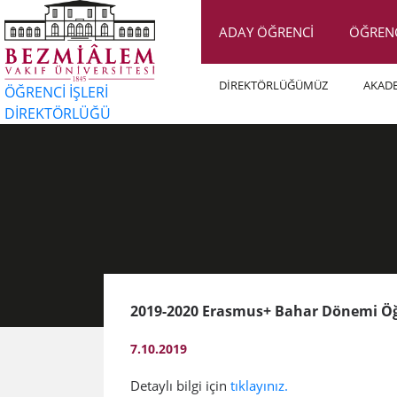
ADAY ÖĞRENCİ
ÖĞREN
DİREKTÖRLÜĞÜMÜZ
AKAD
ÖĞRENCİ İŞLERİ
DİREKTÖRLÜĞÜ
2019-2020 Erasmus+ Bahar Dönemi Öğre
7.10.2019
​Detaylı bilgi için
tıklayınız.​