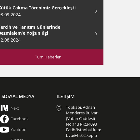
Kütük Çakma Törenimiz Gerçekleşti
03.09.2024
Tercih ve Tanıtım Günlerinde
Bezmialem’e Yoğun İlgi
12.08.2024
Tüm Haberler
SOSYAL MEDYA
İLETİŞİM
Topkapı, Adnan
Next
Menderes Bulvarı
(Vatan Caddesi)
Facebook
No:113 PK:34093
Youtube
Fatih/İstanbul kep:
bvu@hs02.kep.tr
Twitter