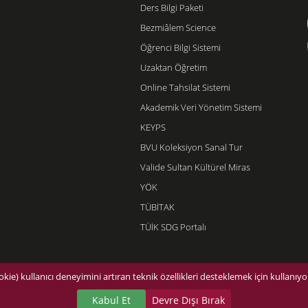
Ders Bilgi Paketi
Bezmiâlem Science
Öğrenci Bilgi Sistemi
Uzaktan Öğretim
Online Tahsilat Sistemi
Akademik Veri Yönetim Sistemi
KEYPS
BVU Koleksiyon Sanal Tur
Valide Sultan Kültürel Miras
YÖK
TÜBİTAK
TÜİK SDG Portalı
©2026 Bezmialem Vakıf Üniversitesi - Tüm hakları saklıdır.
kie) kullanıcı deneyimini artıran teknik özellikleri desteklemek için kullanıyor
Kabul Et
Devre Dışı Bırak