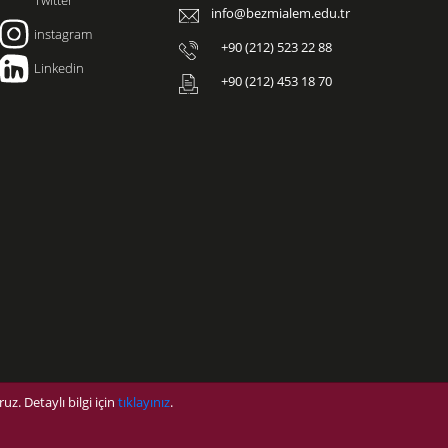
info@bezmialem.edu.tr
instagram
+90 (212) 523 22 88
Linkedin
+90 (212) 453 18 70
uz. Detaylı bilgi için
tıklayınız
.