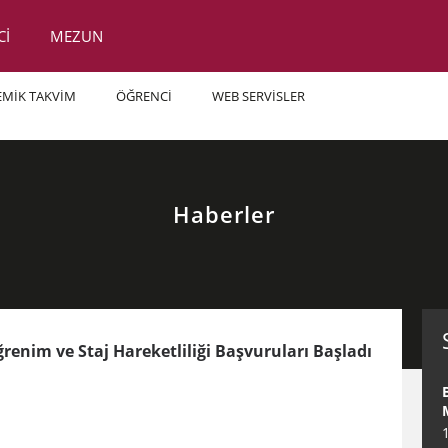
Cİ
MEZUN
EMİK TAKVİM
ÖĞRENCİ
WEB SERVİSLER
Haberler
nim ve Staj Hareketliliği Başvuruları Başladı