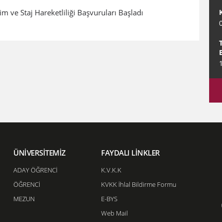
e Staj Hareketliliği Başvuruları Başladı
ÜNİVERSİTEMİZ
FAYDALI LİNKLER
ADAY ÖĞRENCİ
K.V.K.K
ÖĞRENCİ
KVKK İhlal Bildirme Formu
MEZUN
E-BYS
Web Mail