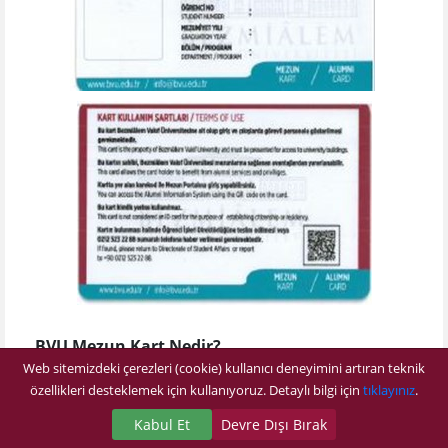
BVU Mezun Kart Nedir?
Web sitemizdeki çerezleri (cookie) kullanıcı deneyimini artıran teknik
BVU Mezun Kart ile Bezmialem Vakıf
özellikleri desteklemek için kullanıyoruz. Detaylı bilgi için
tıklayınız
.
Üniversitesinden bağınızı koparmayın!
Kabul Et
Devre Dışı Bırak
Bezmialem Vakıf Üniversitesi bünyesinde