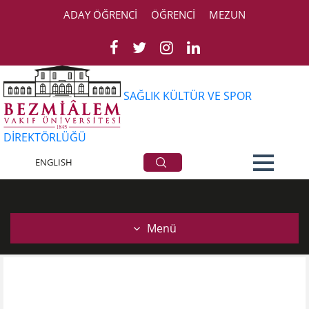
ADAY ÖĞRENCİ
ÖĞRENCİ
MEZUN
SAĞLIK KÜLTÜR VE SPOR
DİREKTÖRLÜĞÜ
Konaklama Sektörü
ENGLISH
Menü