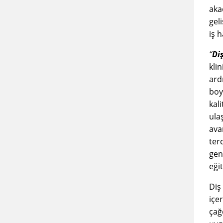
aka
gel
iş 
“
Di
kli
ard
boy
kal
ula
avan
ter
gen
eğit
Diş
içe
çağd