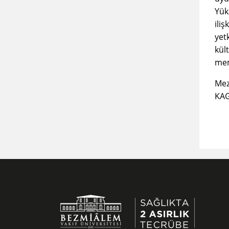
Yük
ili
yet
kül
mem
Mez
KAG