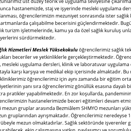
unlarımız üst düzey teorik ve uygulama seviyesine çıkarılma
unca hastanemizde, staj ve işyerinde mesleki uygulama der
lanması, öğrencilerimizin mezuniyet sonrasında ister sağlık ku
artmanlarda çalışabilme becerisini güçlendirmektedir. Bugü
lık turizm işletmelerinde, kamu ya da özel sağlık kuruluş unl
iyerlerini sürdürmektedir.
ğlık Hizmetleri Meslek Yüksekokulu
öğrencilerimiz sağlık te
kları beceriler ve yetkinliklerle gerçekleştirmektedir. Öğrenci
j, mesleki uygulama dersleri, klinik ve laboratuvar uygulama d
tayla karşı karşıya ve medikal ekip içerisinde almaktadır. B
ikliniklerimiz öğrencilerimiz için aynı zamanda bir eğitim o
liyetlerinin yanı sıra öğrencilerimiz gönüllük esasına dayalı 
tra pratikler yapabilmektedir. En zor koşullarda, pandemin
encilerimizin hastanelerimizde beceri eğitimleri devam etmiş
i mezun gruplar arasında Bezmiâlem SHMYO mezunları yüksek
un gruplarından ayrışmaktadır. Öğrencilerimiz neredeyse 1-1,
rübeyle mezun olmaktadırlar. Sağlık sektöründe işverenler 
urabilecek, ekip çalışmasına yatkın, paylaşımcı ve sorumlulu