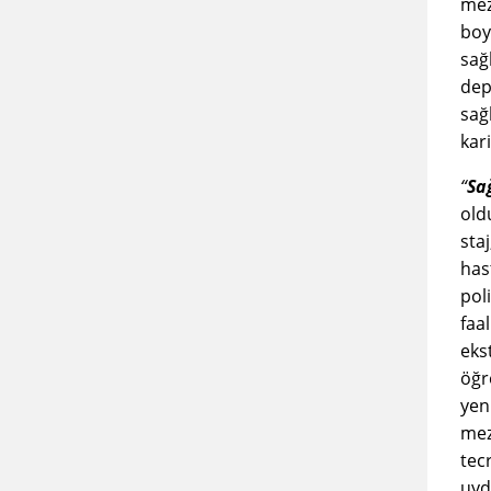
mez
boy
sağ
dep
sağ
kar
“
Sa
oldu
sta
has
pol
faa
eks
öğr
yen
mez
tec
uyd