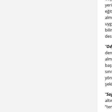
yer
eğit
alm
uyg
bili
des
“
Od
den
alm
baş
sın
yön
şek
“
Sa
alt
“te