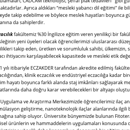
ulamaları, CADCAM teknolojisi, şeffaf plak tedavileri'' gibi 
ktadırlar. Ayrıca aldıkları “mesleki yabancı dil eğitimi" ile b
eyde takip edebilme ve böylece meslek hayatları boyunca gü
anına da sahiplerdir.
acılık
fakültemiz %30 İngilizce eğitim veren yenilikçi bir fakü
leğinin yeni üyeleri olacak öğrencilerimizi uluslararası düzeyd
ilikleri takip eden, üretken ve sorumluluk sahibi, ülkemizin, 
acı ihtiyacını karşılayabilecek kapasitede ve mesleki etik değe
1 yılı itibariyle ECZAKDER tarafından akredite edilmiş fakül
cılığından, klinik eczacılık ve endüstriyel eczacılığa kadar bi
tim hayatı boyunca farklı alanda staj imkânları sağlayarak mes
atlarında daha doğru karar verebilecekleri bir altyapı oluşt
ç Uygulama ve Araştırma Merkezimizde öğrencilerimiz ilaç anal
mülasyon geliştirme, nanoteknolojik ilaçlar alanlarında ilgil
nağına sahip oluyor. Üniversite bünyemizde bulunan Fitoter
kisel ürünlerin ve hammaddelerin uygulamaları konusunda den