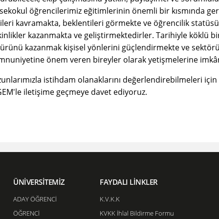
sekokul öğrencilerimiz eğitimlerinin önemli bir kısmında gerçe
şkileri kavramakta, beklentileri görmekte ve öğrencilik statü
kinlikler kazanmakta ve geliştirmektedirler. Tarihiyle köklü 
türünü kazanmak kişisel yönlerini güçlendirmekte ve sektörün
nuniyetine önem veren bireyler olarak yetişmelerine imkâ
unlarımızla istihdam olanaklarını değerlendirebilmeleri için 
EM'le iletişime geçmeye davet ediyoruz.
ÜNİVERSİTEMİZ
FAYDALI LİNKLER
ADAY ÖĞRENCİ
K.V.K.K
ÖĞRENCİ
KVKK İhlal Bildirme Formu