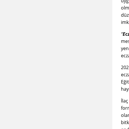
uyg
olma
düz
imk
“
Ecz
mes
yen
ecz
202
ecza
Eği
hay
İla
for
ola
bit