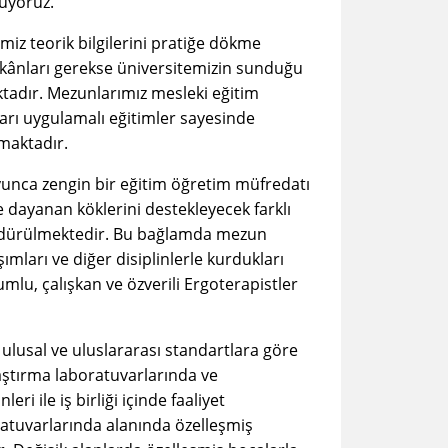
uyoruz.
 teorik bilgilerini pratiğe dökme
kânları gerekse üniversitemizin sunduğu
tadır. Mezunlarımız mesleki eğitim
arı uygulamalı eğitimler sayesinde
şlamaktadır.
nca zengin bir eğitim öğretim müfredatı
ere dayanan köklerini destekleyecek farklı
sürdürülmektedir. Bu bağlamda mezun
şımları ve diğer disiplinlerle kurdukları
umlu, çalışkan ve özverili Ergoterapistler
usal ve uluslararası standartlara göre
aştırma laboratuvarlarında ve
eri ile iş birliği içinde faaliyet
ratuvarlarında alanında özelleşmiş