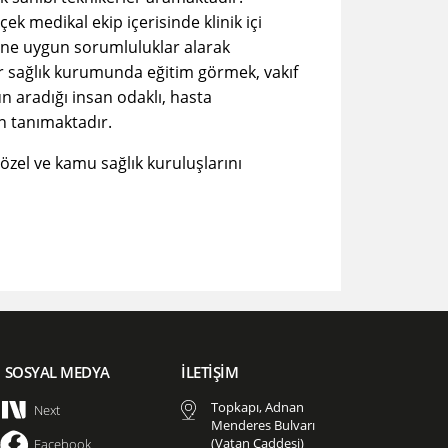
k medikal ekip içerisinde klinik içi
süne uygun sorumluluklar alarak
bir sağlık kurumunda eğitim görmek, vakıf
 aradığı insan odaklı, hasta
n tanımaktadır.
özel ve kamu sağlık kuruluşlarını
SOSYAL MEDYA
İLETİŞİM
Topkapı, Adnan
Next
Menderes Bulvarı
(Vatan Caddesi)
Facebook