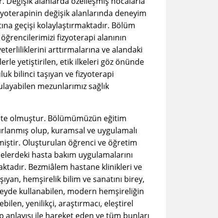
. Değişik alanlarda özelleşmiş hocalarla
oterapinin değişik alanlarında deneyim
ına geçişi kolaylaştırmaktadır. Bölüm
rencilerimizi fizyoterapi alanının
eterliliklerini arttırmalarına ve alandaki
rle yetiştirilen, etik ilkeleri göz önünde
uk bilinci taşıyan ve fizyoterapi
ulayabilen mezunlarımız sağlık
ite olmuştur. Bölümümüzün eğitim
ırlanmış olup, kuramsal ve uygulamalı
nmiştir. Oluşturulan öğrenci ve öğretim
anelerdeki hasta bakım uygulamalarını
tadır. Bezmiâlem hastane klinikleri ve
aşıyan, hemşirelik bilim ve sanatını birey,
zeyde kullanabilen, modern hemşireliğin
bilen, yenilikçi, araştırmacı, eleştirel
p anlayışı ile hareket eden ve tüm bunları