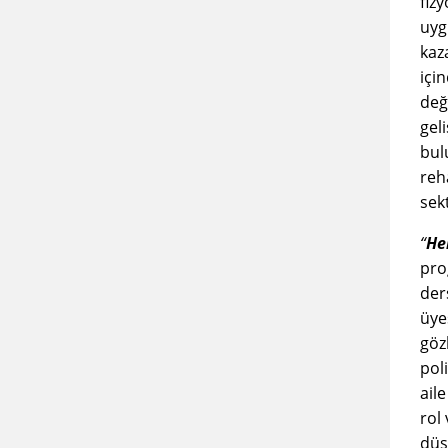
fiz
uyg
kaz
içi
deği
gel
bulu
reh
sek
“
He
pro
der
üye
göz
poli
ail
rol 
düş