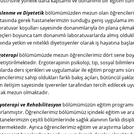
üstrisine yönelik daha kapsamlı ve donanımlı bir eğitim sun
slenme ve Diyetetik
bölümümüzden mezun olan öğrencilerimiz
tasında gerek hastanelerimizin sunduğu geniş uygulama im
oratuvar koşulları sayesinde donanımlarıyla ön plana çıkmak
eçleri boyunca tam donanımlı laboratuvarlarda almış oldukl
nında yetkin ve nitelikli diyetisyenler olarak iş hayatına ba
goterapi
bölümümüzde mezun öğrencilerimiz dört sene boyu
yetiştirilmektedir. Ergoterapinin psikoloji, tıp, sosyal biliml
nlarda ders içerikleri ve uygulamalar ile eğitim programı 
ncilerimiz sahip oldukları farklı bakış açıları, bütüncül yakla
in iletişim sayesinde işverenler tarafından tercih edilecek uy
rak mezun olmaktadır.
zyoterapi ve Rehabilitasyon
bölümümüzün eğitim programı ul
ırlanmıştır. Öğrencilerimiz bölümümüz içindeki eğitim ve ar
anelerimizin çeşitli bölümlerinde sağlık alanının farklı disiplinl
termektedir. Ayrıca öğrencilerimiz eğitim ve araştırma labo