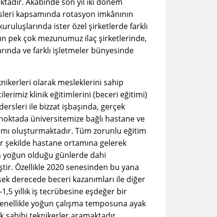
ktadır. Akabinde son yıl iki dönem
sleri kapsamında rotasyon imkânının
ruluşlarında ister özel şirketlerde farklı
n pek çok mezunumuz ilaç şirketlerinde,
arında ve farklı işletmeler bünyesinde
knikerleri olarak mesleklerini sahip
lerimiz klinik eğitimlerini (beceri eğitimi)
ersleri ile bizzat işbaşında, gerçek
u noktada üniversitemize bağlı hastane ve
rtamı oluşturmaktadır. Tüm zorunlu eğitim
bir şekilde hastane ortamına gelerek
in yoğun olduğu günlerde dahi
tir. Özellikle 2020 senesinden bu yana
 derecede beceri kazanımları ile diğer
5 yıllık iş tecrübesine eşdeğer bir
genellikle yoğun çalışma temposuna ayak
k sahibi teknikerler aramaktadır.