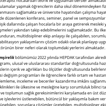
yoterapist hocalardan teorik ve uygulamalı dersler almaktadır
ulamalar yapmak öğrencilerin daha okul dönemindeyken fizy
anmasını sağlamakta ve üniversite hayatından çalışma hayat
nde düzenlenen konferans, seminer, panel ve sempozyumlar öğ
şik dallarında çalışan hocalarla bir araya getirerek mesleki y
işmeleri yakından takip edebilmelerini sağlamaktadır. Bu ilkele
nduran, multidisipliner ekip anlayışı ile çalışabilen, sorumlul
abilitasyon yaklaşımlarını çözüm odaklı olarak planlayıp uyg
törünün birer neferi olarak toplumdaki yerlerini almaktadır.
mşirelik
bölümümüz 2022 yılında HEPDAK tarafından akred
gramı, ulusal ve uluslararası standartlar doğrultusunda haz
slerin içerik ve ağırlıkları bu ölçütler doğrultusunda belirle
si değişim programları ile öğrencilere farklı ortam ve hast
lemleme, inceleme ve beceriler kazandırma imkânı sağlanmak
klinikleri ile ülkesine ve mesleğine karşı sorumluluk bilinci t
e ve toplumun sağlık gereksinimlerini karşılamada en üst dü
ve işlevlerini üstlenebilen, bütüncül bir yaklaşımla bakım vere
ünebilen, sorunlara çözümler üretebilen, multidisipliner eki