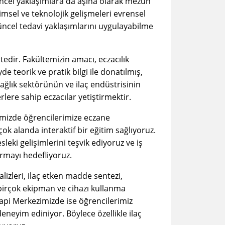
güncel yaklaşımlara da aşina olarak mezun
ilimsel ve teknolojik gelişmeleri evrensel
ncel tedavi yaklaşımlarını uygulayabilme
ltedir. Fakültemizin amacı, eczacılık
e teorik ve pratik bilgi ile donatılmış,
sağlık sektörünün ve ilaç endüstrisinin
rlere sahip eczacılar yetiştirmektir.
temizde öğrencilerimize eczane
rçok alanda interaktif bir eğitim sağlıyoruz.
leki gelişimlerini teşvik ediyoruz ve iş
urmayı hedefliyoruz.
izleri, ilaç etken madde sentezi,
i birçok ekipman ve cihazı kullanma
api Merkezimizde ise öğrencilerimiz
eyim ediniyor. Böylece özellikle ilaç