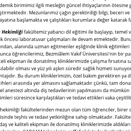
demik birimimiz ilgili mesleğin güncel ihtiyaçlarının ötesine
iştirmektedir. Mezunlarımız çağın gerektirdiği bilgi, beceri v
hayatına başlamakta ve çalıştıkları kurumlara değer katarak 
ş Hekimliği
fakültemiz yabancı dil eğitimi ile başlayıp, temel ve 
nik öncesi laboratuvar çalışmaları ile devam etmektedir. Bunu
ından, alanında uzman eğitmenler eşliğinde klinik eğitimleri
unca öğrencilerimiz, Bezmiâlem Vakıf Üniversitesi'nin bir par
iteli ekipman ile donatılmış kliniklerimizde çalışma fırsatın
şılabilir olması ve yüz yılı aşkın süredir sağlık hizmeti sunuy
tajıdır. Bu durum kliniklerimizin, özel bakım gerektiren ya da 
cihleri arasında yer almasını sağlamaktadır çünkü, tam donan
el anestezi altında diş tedavilerinin yapılmasını da mümkün 
imleri süresince karşılaştıkları ve tedavi ettikleri vaka çeşitl
 hekimliği fakültelerinden mezun olan tüm öğrenciler, birer d
risinde teşhis ve tedavi yetkinliğine sahip olmaktadır. Fakül
aş ve kaliteli ekipman ile donatılmış kliniklerimizde aldıkları