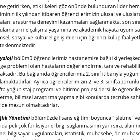
ine getirirken, etik ilkeleri göz önünde bulunduran lider hemş
iminin ilk yılından itibaren öğrencilerimizin ulusal ve uluslara
aları, araştırma deneyimi kazanmaları sağlanmakta, son sınıf
ulamaları ile çalışma yaşamına ve akademik hayata uyum sa
msel, sosyal ve kültürel gelişimleri için öğrenci kulüp faaliyetl
teklenmektedir.
yoloji
bölümü öğrencilerimiz hastanemize bağlı iki yerleşked
ge problemi olan hastaların değerlendirme, tanı ve rehabili
aktadır. Bu bağlamda öğrencilerimiz 2. sınıf itibarıyla yoğun
lamaktadırlar. Ayrıca öğrencilerimizin 2. ve 3. sınıfta zorunl
ıfta yoğun staj programı ve bitirme projesi dersi ile öğrencile
etme, bilimsel araştırma yapma gibi konularda tecrübe sahib
ilde mezun olmaktadırlar.
ğlık Yönetimi
bölümüzde lisans eğitimi boyunca “işletme" ve “
ında pek çok fonksiyonel bilgi sağlanmasının yanı sıra, ala
mel bilgisayar uygulamaları, istatistik, muhasebe, ön muhase