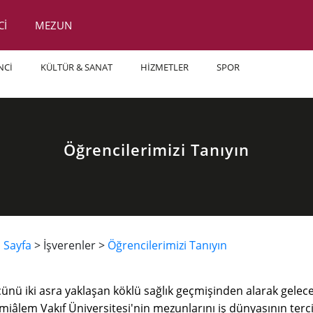
Cİ
MEZUN
NCİ
KÜLTÜR & SANAT
HİZMETLER
SPOR
Öğrencilerimizi Tanıyın
 Sayfa​
> İşverenler >
Öğrencilerimizi Tanıyın​
ünü iki asra yaklaşan köklü sağlık geçmişinden alarak geleceğ
miâlem Vakıf Üniversitesi'nin mezunlarını iş dünyasının terci