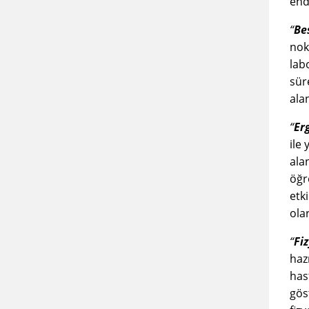
end
“
Be
nok
lab
sür
ala
“
Er
ile 
ala
öğre
etk
ola
“
Fi
haz
hast
gös