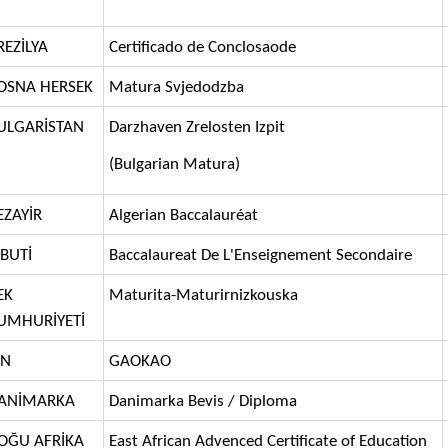
REZİLYA
Certificado de Conclosaode
OSNA HERSEK
Matura Svjedodzba
ULGARİSTAN
Darzhaven Zrelosten Izpit
(Bulgarian Matura)
EZAYİR
Algerian Baccalauréat
İBUTİ
Baccalaureat De L'Enseignement Secondaire
EK
Maturita-Maturirnizkouska
UMHURİYETİ
İN
GAOKAO
ANİMARKA
Danimarka Bevis / Diploma
OĞU AFRİKA
East African Advenced Certificate of Education