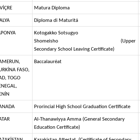
SVİÇRE
Matura Diploma
TALYA
Diploma di Maturitá
APONYA
Kotogakko Sotsugyo
Shomeisho (Upper
Secondary School Leaving Certificate)
AMERUN,
Baccalauréat
URKİNA FASO,
AD, TOGO
ENEGAL,
ENİN
ANADA
Prorincial High School Graduation Certificate
ATAR
Al-Thanawiyya Amma (General Secondary
Education Certificate)
AZAKİSTAN
Kazakistan Attestat (Certificate of Secondary