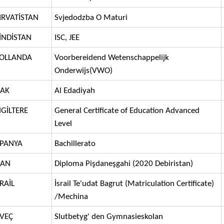
IRVATİSTAN
Svjedodzba O Maturi
İNDİSTAN
ISC, JEE
OLLANDA
Voorbereidend Wetenschappelijk
Onderwijs(VWO)
RAK
Al Edadiyah
NGİLTERE
General Certificate of Education Advanced
Level
SPANYA
Bachillerato
RAN
Diploma Pişdaneşgahi (2020 Debiristan)
SRAİL
İsrail Te'udat Bagrut (Matriculation Certificate)
/Mechina
SVEÇ
Slutbetyg' den Gymnasieskolan