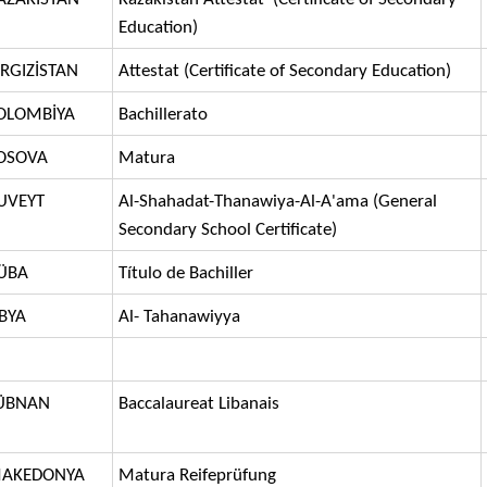
Education)
IRGIZİSTAN
Attestat (Certificate of Secondary Education)
OLOMBİYA
Bachillerato
OSOVA
Matura
UVEYT
Al-Shahadat-Thanawiya-Al-A'ama (General
Secondary School Certificate)
ÜBA
Título de Bachiller
İBYA
Al- Tahanawiyya
ÜBNAN
Baccalaureat Libanais
AKEDONYA
Matura Reifeprüfung