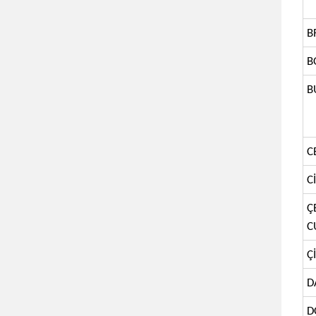
B
B
B
C
C
Ç
C
Ç
D
D