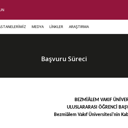
UN
ASTANELERİMİZ
MEDYA
LİNKLER
ARAŞTIRMA
Başvuru Süreci
BEZMİÂLEM VAKIF ÜNİVER
ULUSLARARASI ÖĞRENCİ BAŞ
Bezmi
â
lem
Vakıf Üniversitesi'nin Kabu