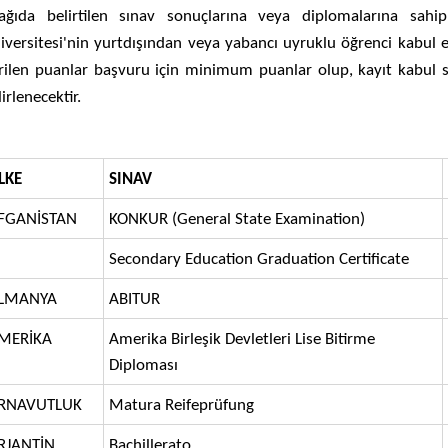
ağıda belirtilen sınav sonuçlarına veya diplomalarına sahip
iversitesi'nin yurtdışından veya yabancı uyruklu öğrenci kabul e
rilen puanlar başvuru için minimum puanlar olup, kayıt kabul 
irlenecektir.
LKE
SINAV
FGANİSTAN
KONKUR (General Sta​te Examination)
Secondary Education Graduation Certificate
LMANYA
ABITUR
MERİKA
Amerika Birleşik Devletleri Lise Bitirme
Diploması
RNAVUTLUK
Matura Reifeprüfung
RJANTİN
Bachillerato