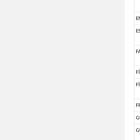
E
E
F
F
F
F
G
G