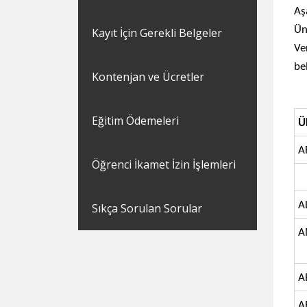
Aş
Ün
Kayıt İçin Gerekli Belgeler
Ve
bel
Kontenjan ve Ücretler
Eğitim Ödemeleri
Ü
A
Öğrenci İkamet İzin İşlemleri
A
Sıkça Sorulan Sorular
A
A
A