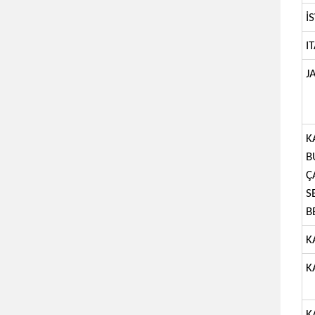
İ
I
J
K
B
Ç
S
B
K
K
K