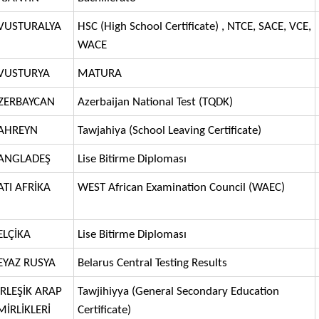
VUSTURALYA
HSC (High School Certificate) , NTCE, SACE, VCE,
WACE
VUSTURYA
MATURA
ZERBAYCAN
Azerbaijan National Test (TQDK)
AHREYN
Tawjahiya (School Leaving Certificate)
ANGLADEŞ
Lise Bitirme Diploması
ATI AFRİKA
WEST African Examination Council (WAEC)
ELÇİKA
Lise Bitirme Diploması
EYAZ RUSYA
Belarus Central Testing Results
İRLEŞİK ARAP
Tawjihiyya (General Secondary Education
MİRLİKLERİ
Certificate)