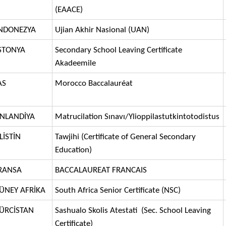
(EAACE)
NDONEZYA
Ujian Akhir Nasional (UAN)
STONYA
Secondary School Leaving Certificate
Akadeemile
AS
Morocco Baccalauréat
İNLANDİYA
Matrucilation Sınavı/Ylioppilastutkintotodistus
İLİSTİN
Tawjihi (Certificate of General Secondary
Education)
RANSA
BACCALAUREAT FRANCAIS
ÜNEY AFRİKA
South Africa Senior Certificate (NSC)
ÜRCİSTAN
Sashualo Skolis Atestati (Sec. School Leaving
Certificate)