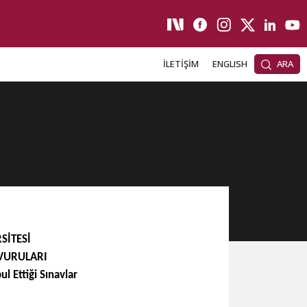
İLETİŞİM
ENGLISH
ARA
SİTESİ
VURULARI
l Ettiği Sınavlar