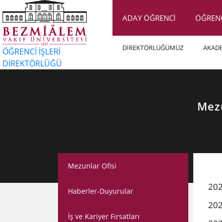
ADAY ÖĞRENCİ
ÖĞREN
DİREKTÖRLÜĞÜMÜZ
AKAD
ÖĞRENCİ İŞLERİ
DİREKTÖRLÜĞÜ
Mezu
Mezunlar Ofisi
202
Haberler-Duyurular
202
İş ve Kariyer Fırsatları