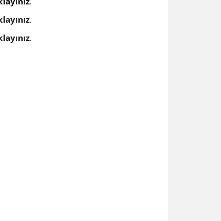
klayınız
​.​​
klayınız
.
klayınız
.