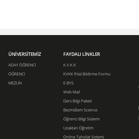
ÜNİVERSİTEMİZ
FAYDALI LİNKLER
ADAY ÖĞRENCİ
K.V.K.K
ÖĞRENCİ
KVKK İhlal Bildirme Formu
MEZUN
E-BYS
Web Mail
Ders Bilgi Paketi
Bezmiâlem Science
Öğrenci Bilgi Sistemi
Uzaktan Öğretim
Online Tahsilat Sistemi