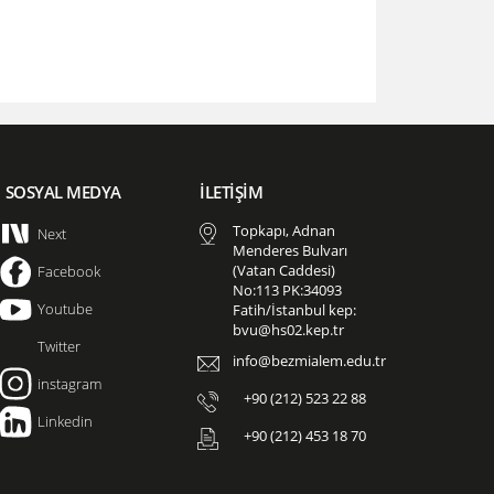
SOSYAL MEDYA
İLETİŞİM
Topkapı, Adnan
Next
Menderes Bulvarı
(Vatan Caddesi)
Facebook
No:113 PK:34093
Youtube
Fatih/İstanbul kep:
bvu@hs02.kep.tr
Twitter
info@bezmialem.edu.tr
instagram
+90 (212) 523 22 88
Linkedin
+90 (212) 453 18 70