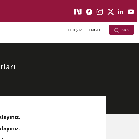
İLETİŞİM
ENGLISH
ARA
rları
klayınız
​.
klayınız
.​