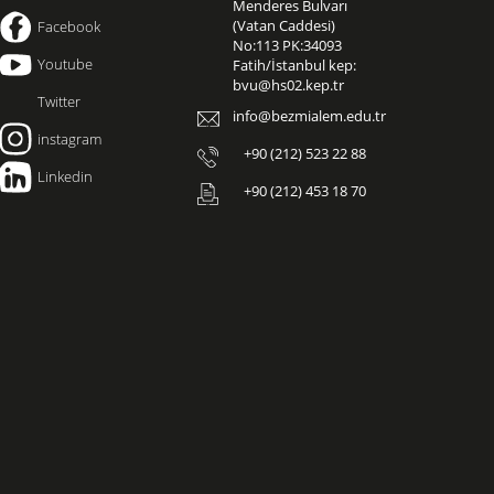
Menderes Bulvarı
(Vatan Caddesi)
Facebook
No:113 PK:34093
Youtube
Fatih/İstanbul kep:
bvu@hs02.kep.tr
Twitter
info@bezmialem.edu.tr
instagram
+90 (212) 523 22 88
Linkedin
+90 (212) 453 18 70