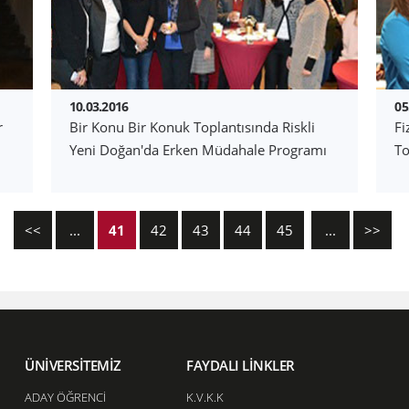
10.03.2016
05
r
Bir Konu Bir Konuk Toplantısında Riskli
Fi
Yeni Doğan'da Erken Müdahale Programı
To
<<
...
41
42
43
44
45
...
>>
ÜNİVERSİTEMİZ
FAYDALI LİNKLER
ADAY ÖĞRENCİ
K.V.K.K