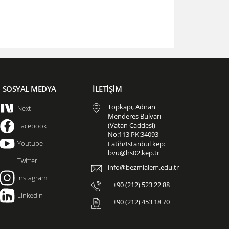
SOSYAL MEDYA
İLETİŞİM
Topkapı, Adnan
Next
Menderes Bulvarı
(Vatan Caddesi)
Facebook
No:113 PK:34093
Youtube
Fatih/İstanbul kep:
bvu@hs02.kep.tr
Twitter
info@bezmialem.edu.tr
instagram
+90 (212) 523 22 88
Linkedin
+90 (212) 453 18 70