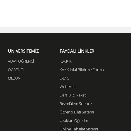
ÜNİVERSİTEMİZ
FAYDALI LİNKLER
ADAY ÖĞRENCİ
K.V.K.K
ÖĞRENCİ
KVKK İhlal Bildirme Formu
MEZUN
E-BYS
Web Mail
Ders Bilgi Paketi
Bezmiâlem Science
Öğrenci Bilgi Sistemi
Uzaktan Öğretim
Online Tahsilat Sistemi