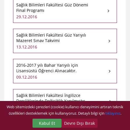
Sağlık Bilimleri Fakültesi Güz Dönemi
Final Programı
29.12.2016
Sağlık Bilimleri Fakültesi Güz Yarıyılı
Mazeret Sınav Takvimi
13.12.2016
2016-2017 yılı Bahar Yarıyılı için
Lisansüstü Öğrenci Alınacaktır.
09.12.2016
Sağlık Bilimleri Fakültesi İngilizce
Dersliklerinde Değişiklik Yapılmıştır.
Web sitemizdeki çerezleri (cookie) kullanıcı deneyimini artıran teknik
05.10.2016
özellikleri desteklemek için kullanıyoruz. Detaylı bilgi için
tıklayınız
.
Kabul Et
Devre Dışı Bırak
Hemşirelik Bölümü Yardımcı Doçent