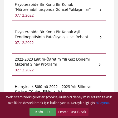
Fizyoterapide Bir Konu Bir Konuk
“Nörorehabilitasyonda Güncel Yaklaşımlar”
07.12.2022
Fizyoterapide Bir Konu Bir Konuk Aşil
Tendinopatisinin Patofizyolojisi ve Rehabi...
07.12.2022
2022-2023 Eğitim-Öğretim Yılı Güz Dönemi
Mazeret Sınav Programı
02.12.2022
Hemşirelik Bölümü 2022 – 2023 Yılı Bilim ve
Kariyer Günleri Etkinlik Listesi
Web sitemizdeki çerezleri (cookie) kullanıcı deneyimini artıran teknik
17.11.2022
özellikleri desteklemek için kullanıyoruz. Detaylı bilgi için
tıklayınız
.
Kabul Et
Devre Dışı Bırak
Fizyoterapide Bir Konu Bir Konuk “Akciğer