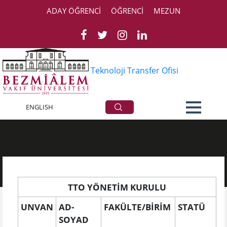
ADAY ÖĞRENCİ
ÖĞRENCİ
MEZUN
Teknoloji Transfer Ofisi
Kurullarımız
ENGLISH
TTO YÖNETİM KURULU​
UNVAN
AD-
FAKÜLTE/BİRİM
STATÜ
SOYAD​