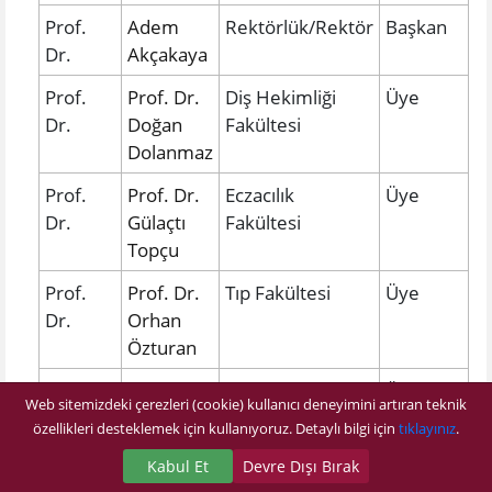
Prof.
Adem
Rektörlük/R
ektör
Başkan
Dr.
Akçakaya
Prof.
Prof. Dr.
Diş Hekimliği
Üye
Dr.
Doğan
Fakültesi
Dolanmaz
Prof.
Prof. Dr.
Eczacılık
Üye
Dr.
Gülaçtı
Fakültesi
Topçu
Prof.
Prof. Dr.
Tıp Fakültesi
Üye
Dr.
Orhan
Özturan
Prof.
Prof. Dr.
Eczacılık
Üye
Web sitemizdeki çerezleri (cookie) kullanıcı deneyimini artıran teknik
Dr.
Deniz
Fakültesi
özellikleri desteklemek için kullanıyoruz. Detaylı bilgi için
tıklayınız
.
Ceylan
Kabul Et
Devre Dışı Bırak
Dr. Öğr.
Abdul
Yaşam Bilimleri
Üye