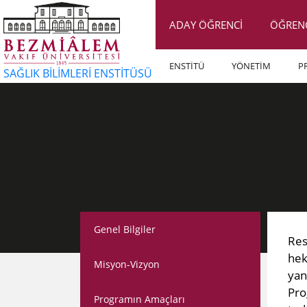
ADAY ÖĞRENCİ
ÖĞREN
ENSTİTÜ
YÖNETİM
P
SAĞLIK BİLİMLERİ ENSTİTÜSÜ
Genel Bilgiler
Res
hek
Misyon-Vizyon
yan
Pro
Programın Amaçları