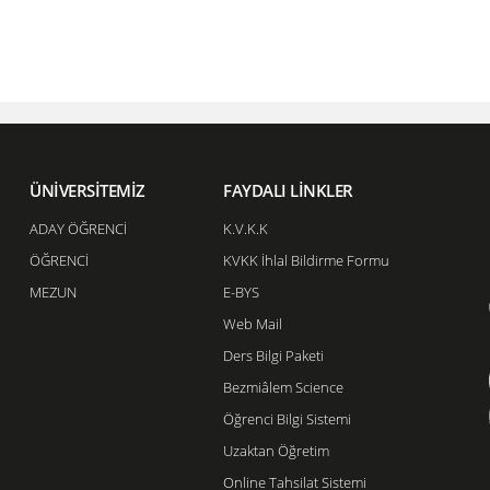
ÜNİVERSİTEMİZ
FAYDALI LİNKLER
ADAY ÖĞRENCİ
K.V.K.K
ÖĞRENCİ
KVKK İhlal Bildirme Formu
MEZUN
E-BYS
Web Mail
Ders Bilgi Paketi
Bezmiâlem Science
Öğrenci Bilgi Sistemi
Uzaktan Öğretim
Online Tahsilat Sistemi