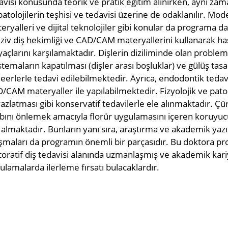
avisi konusunda teorik ve pratik eğitim alınırken, aynı zam
patolojilerin teşhisi ve tedavisi üzerine de odaklanılır. Mode
eryalleri ve dijital teknolojiler gibi konular da programa da
ziv diş hekimliği ve CAD/CAM materyallerini kullanarak hast
iyaçlarını karşılamaktadır. Dişlerin diziliminde olan problem
stemaların kapatılması (dişler arası boşluklar) ve gülüş t
eerlerle tedavi edilebilmektedir. Ayrıca, endodontik teda
/CAM materyaller ile yapılabilmektedir. Fizyolojik ve patol
azlatması gibi konservatif tedavilerle ele alınmaktadır. Çü
bını önlemek amacıyla florür uygulamasını içeren koruyu
 almaktadır. Bunların yanı sıra, araştırma ve akademik yazım
ışmaları da programın önemli bir parçasıdır. Bu doktora p
toratif diş tedavisi alanında uzmanlaşmış ve akademik kar
ulamalarda ilerleme fırsatı bulacaklardır.