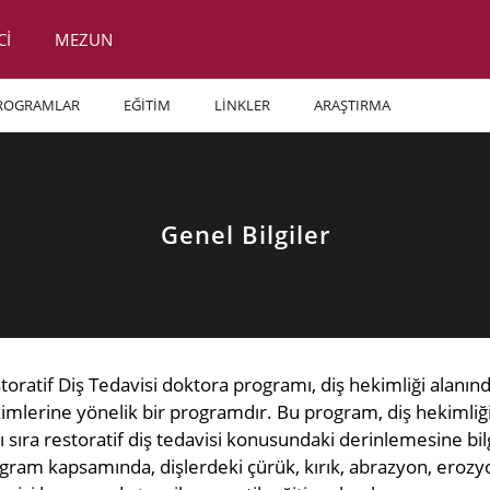
Cİ
MEZUN
ROGRAMLAR
EĞİTİM
LİNKLER
ARAŞTIRMA
Genel Bilgiler
toratif Diş Tedavisi doktora programı, diş hekimliği alanın
imlerine yönelik bir programdır. Bu program, diş hekimliği 
ı sıra restoratif diş tedavisi konusundaki derinlemesine b
gram kapsamında, dişlerdeki çürük, kırık, abrazyon, erozyon