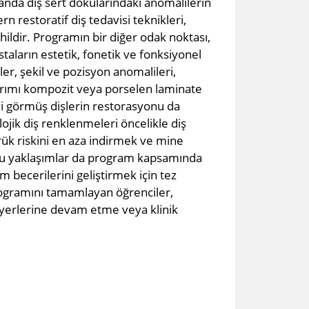
anda diş sert dokularındaki anomalilerin
rn restoratif diş tedavisi teknikleri,
hildir. Programın bir diğer odak noktası,
aların estetik, fonetik ve fonksiyonel
ler, şekil ve pozisyon anomalileri,
asarımı kompozit veya porselen laminate
vi görmüş dişlerin restorasyonu da
ojik diş renklenmeleri öncelikle diş
rük riskini en aza indirmek ve mine
cu yaklaşımlar da program kapsamında
 becerilerini geliştirmek için tez
rogramını tamamlayan öğrenciler,
iyerlerine devam etme veya klinik