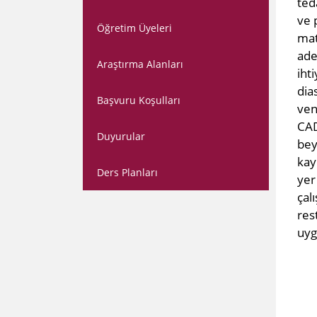
ted
ve 
Öğretim Üyeleri
mat
ade
Araştırma Alanları
iht
dia
Başvuru Koşulları
ven
CAD
Duyurular
bey
kay
Ders Planları
yer
çal
res
uyg