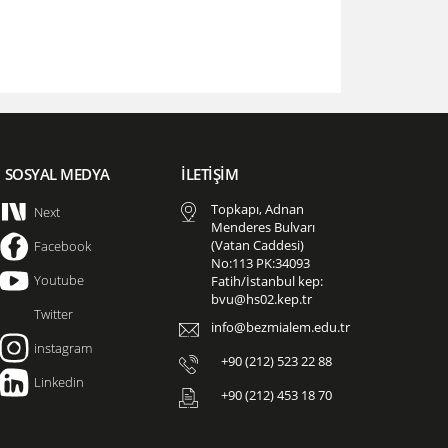
SOSYAL MEDYA
İLETİŞİM
Topkapı, Adnan
Next
Menderes Bulvarı
(Vatan Caddesi)
Facebook
No:113 PK:34093
Youtube
Fatih/İstanbul kep:
bvu@hs02.kep.tr
Twitter
info@bezmialem.edu.tr
instagram
+90 (212) 523 22 88
Linkedin
+90 (212) 453 18 70