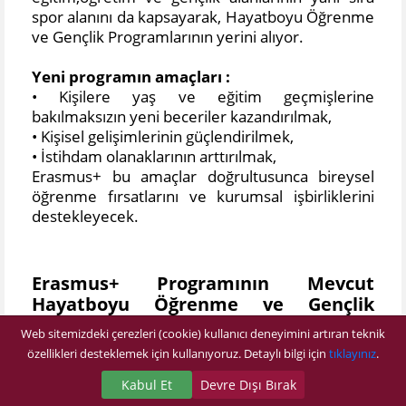
spor alanını da kapsayarak, Hayatboyu Öğrenme
ve Gençlik Programlarının yerini alıyor.
Yeni programın amaçları :
• Kişilere yaş ve eğitim geçmişlerine
bakılmaksızın yeni beceriler kazandırılmak,
• Kişisel gelişimlerinin güçlendirilmek,
• İstihdam olanaklarının arttırılmak,
Erasmus+ bu amaçlar doğrultusunca bireysel
öğrenme fırsatlarını ve kurumsal işbirliklerini
destekleyecek.
Erasmus+ Programının Mevcut
Hayatboyu Öğrenme ve Gençlik
Programlarından Farkı Nedir?
Web sitemizdeki çerezleri (cookie) kullanıcı deneyimini artıran teknik
özellikleri desteklemek için kullanıyoruz. Detaylı bilgi için
tıklayınız
.
Erasmus+, temel amaçlar ve faaliyetler açısından
bakıldığında mevcut programdan çok büyük
Kabul Et
Devre Dışı Bırak
farklılıklar içermiyor. Yani, Erasmus+'ın da ana