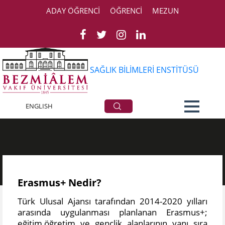
ADAY ÖĞRENCİ
ÖĞRENCİ
MEZUN
SAĞLIK BİLİMLERİ ENSTİTÜSÜ
Erasmus Programı
ENGLISH
Erasmus+ Nedir?
Türk Ulusal Ajansı tarafından 2014-2020 yılları
arasında uygulanması planlanan Erasmus+;
eğitim,öğretim ve gençlik alanlarının yanı sıra