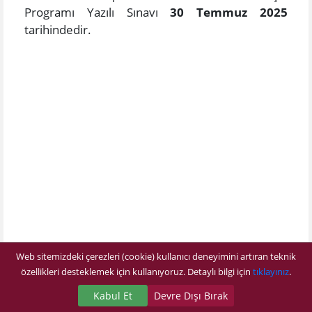
Programı Yazılı Sınavı
30 Temmuz 2025
tarihindedir.
Web sitemizdeki çerezleri (cookie) kullanıcı deneyimini artıran teknik
özellikleri desteklemek için kullanıyoruz. Detaylı bilgi için
tıklayınız
.
Kabul Et
Devre Dışı Bırak