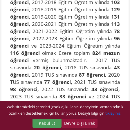
öğrenci,
2017-2018 Eğitim Öğretim yılında
103
öğrenci,
2018-2019 Eğitim Öğretim yılında
129
öğrenci,
2019-2020 Eğitim Öğretim yılında
131
öğrenci,
2020-2021 Eğitim Öğretim yılında
113
öğrenci,
2021-2022 Eğitim Öğretim yılında
78
öğrenci,
2022-2023 Eğitim Öğretim yılında
96
öğrenci
ve 2023-2024 Eğitim Öğretim yılında
116 öğrenci
olmak üzere toplam
824 mezun
öğrenci
vermiş bulunmaktadır. 2017 TUS
sınavında
20 öğrenci,
2018 TUS sınavında
43
öğrenci,
2019 TUS sınavında
87 öğrenci,
2020
TUS sınavında
77 öğrenci,
2021 TUS sınavında
98 öğrenci,
2022 TUS sınavında
43 öğrenci,
2023 TUS sınavında
33 öğrenci
ve 2024 TUS
sınavında
37 öğrenci
olmak üzere toplamda
444
Web sitemizdeki çerezleri (cookie) kullanıcı deneyimini artıran teknik
öğrenci
çeşitli üniversite hastanelerine
özellikleri desteklemek için kullanıyoruz. Detaylı bilgi için
tıklayınız
.
yerleşmiştir.
49 mezunumuz kendi
Kabul Et
Devre Dışı Bırak
kurumlarını seçerek
Tıp Fakültemizin çeşitli