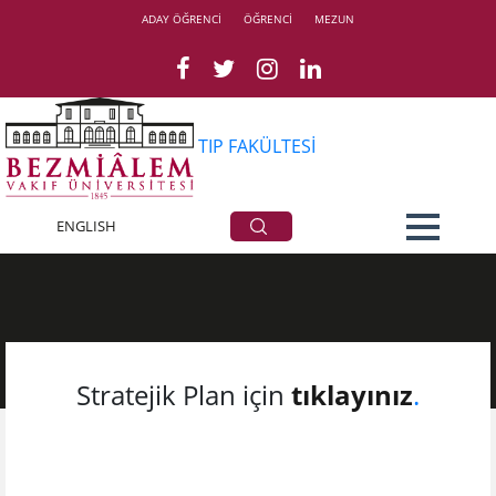
ADAY ÖĞRENCİ
ÖĞRENCİ
MEZUN
TIP FAKÜLTESİ
ENGLISH
Stratejik Plan
Strateji​k Plan​ için
tıklayınız
.