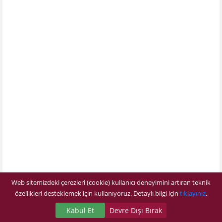
Web sitemizdeki çerezleri (cookie) kullanıcı deneyimini artıran teknik
özellikleri desteklemek için kullanıyoruz. Detaylı bilgi için
tıklayınız
.
Kabul Et
Devre Dışı Bırak