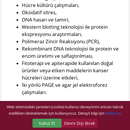
Hücre kültürü çalışmaları,
Oksidatif sitres,
DNA hasarı ve tamiri,
Western blotting teknolojisi ile protein
ekspresyonu araştırmaları,
Polimeraz Zincir Reaksiyonu (PCR),
Rekombinant DNA teknolojisi ile protein ve
enzim üretimi ve saflaştırılması,
Fitoterapi ve apiterapide kullanılan doğal
ürünler veya etken maddelerin kanser
hücreleri üzerine etkileri,
İki yönlü PAGE ve agar jel elektroforez
çalışmaları.
Web sitemizdeki çerezleri (cookie) kullanıcı deneyimini artıran teknik
özellikleri desteklemek için kullanıyoruz. Detaylı bilgi için
tıklayınız
.
Kabul Et
Devre Dışı Bırak