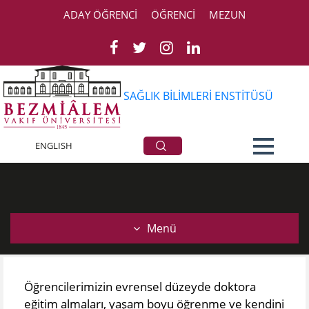
ADAY ÖĞRENCİ
ÖĞRENCİ
MEZUN
SAĞLIK BİLİMLERİ ENSTİTÜSÜ
Misyon Vizyon
ENGLISH
Menü
Öğrencilerimizin evrensel düzeyde doktora
eğitim almaları, yaşam boyu öğrenme ve kendini