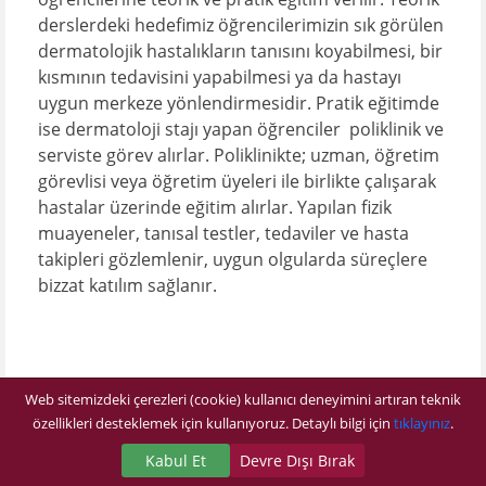
derslerdeki hedefimiz öğrencilerimizin sık görülen
dermatolojik hastalıkların tanısını koyabilmesi, bir
kısmının tedavisini yapabilmesi ya da hastayı
uygun merkeze yönlendirmesidir. Pratik eğitimde
ise dermatoloji stajı yapan öğrenciler poliklinik ve
serviste görev alırlar. Poliklinikte; uzman, öğretim
görevlisi veya öğretim üyeleri ile birlikte çalışarak
hastalar üzerinde eğitim alırlar. Yapılan fizik
muayeneler, tanısal testler, tedaviler ve hasta
takipleri gözlemlenir, uygun olgularda süreçlere
bizzat katılım sağlanır.​
Web sitemizdeki çerezleri (cookie) kullanıcı deneyimini artıran teknik
özellikleri desteklemek için kullanıyoruz. Detaylı bilgi için
tıklayınız
.
Kabul Et
Devre Dışı Bırak