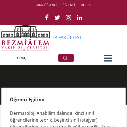
ADAY ÖĞRENCİ
ÖĞRENCİ
MEZUN
TIP FAKÜLTESİ
TÜRKÇE
Mezuniyet Öncesi
Öğrenci Eğitimi
Dermatoloji Anabilim dalında ikinci sınıf
öğrencilerine teorik, beşinci sınıf (stajyer)
öğrencilerine teorik ve pratik eğitim verilir. Teorik